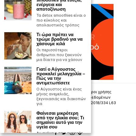
ενέργεια και
αποτοξίνωση
Τα detox smoothies είναι ο
πιο εύκολος και
απολαυστικός τρόπος
Τι ώρα πρέπει να
τρώμε βραδινό για να
χάσουμε κιλά
Oι περισσότεροι
άνθρωποι που ξεκινούν
μια δίαιτα για να χάσουν
Γιατί ο Αύγουστος
προκαλεί μελαγχολία –
Πώς να την
αντιμετωπίσετε
Ο Αύγουστος είναι ένας
Επικοινωνία
Πολιτική Απορρήτου
Όροι χρήσης
μήνας ανεμελιάς,
Πολιτική προστασίας προσωπικών δεδομένων
ξεγνοιασιάς και διακοπών
Δήλωση συμμόρφωσης -σύσταση (ΕΕ) 2018/334 L63
για
Φαίνεσαι μικρότερη
Μ.Η.Τ. 242033
από την ηλικία σου; Τι
σημαίνει αυτό για την
υγεία σου
Αν ανήκεις στις τυχερές