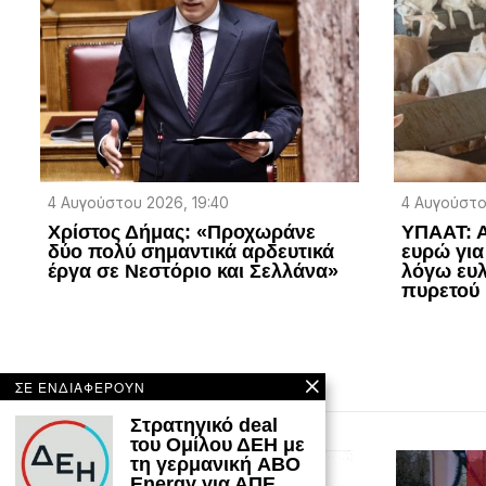
4 Αυγούστου 2026, 19:40
4 Αυγούστο
Χρίστος Δήμας: «Προχωράνε
ΥΠΑΑΤ: Α
δύο πολύ σημαντικά αρδευτικά
ευρώ για
έργα σε Νεστόριο και Σελλάνα»
λόγω ευλ
πυρετού
ΣΕ ΕΝΔΙΑΦΕΡΟΥΝ
Στρατηγικό deal
του Ομίλου ΔΕΗ με
τη γερμανική ABO
Energy για ΑΠΕ