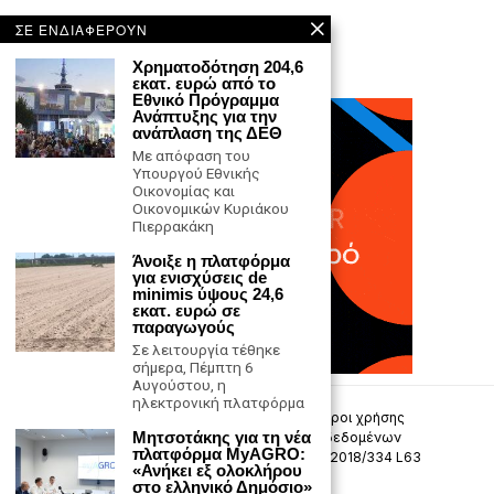
ΣΕ ΕΝΔΙΑΦΕΡΟΥΝ
Χρηματοδότηση 204,6
εκατ. ευρώ από το
Εθνικό Πρόγραμμα
Ανάπτυξης για την
ανάπλαση της ΔΕΘ
Με απόφαση του
Υπουργού Εθνικής
Οικονομίας και
Οικονομικών Κυριάκου
Πιερρακάκη
Άνοιξε η πλατφόρμα
για ενισχύσεις de
minimis ύψους 24,6
εκατ. ευρώ σε
παραγωγούς
Σε λειτουργία τέθηκε
σήμερα, Πέμπτη 6
Αυγούστου, η
ηλεκτρονική πλατφόρμα
Επικοινωνία
Πολιτική Απορρήτου
Όροι χρήσης
Μητσοτάκης για τη νέα
Πολιτική προστασίας προσωπικών δεδομένων
πλατφόρμα MyAGRO:
Δήλωση συμμόρφωσης -σύσταση (ΕΕ) 2018/334 L63
«Ανήκει εξ ολοκλήρου
στο ελληνικό Δημόσιο»