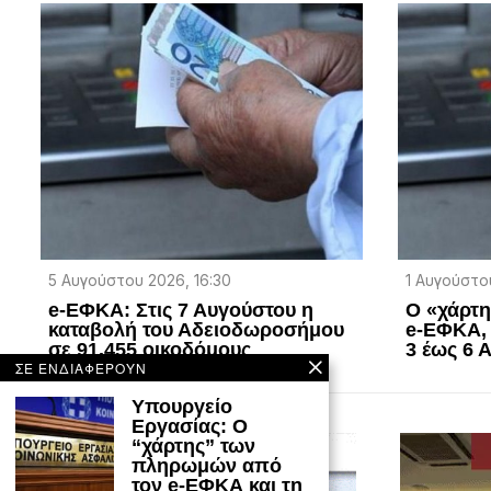
5 Αυγούστου 2026, 16:30
1 Αυγούστου
e-ΕΦΚΑ: Στις 7 Αυγούστου η
Ο «χάρτ
καταβολή του Αδειοδωροσήμου
e-ΕΦΚΑ, 
σε 91.455 οικοδόμους
3 έως 6 
ΣΕ ΕΝΔΙΑΦΕΡΟΥΝ
Υπουργείο
Εργασίας: Ο
“χάρτης” των
πληρωμών από
τον e-ΕΦΚΑ και τη