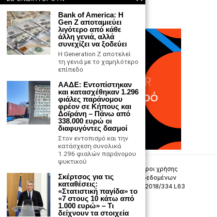
Bank of America: Η
Gen Z αποταμιεύει
λιγότερο από κάθε
άλλη γενιά, αλλά
συνεχίζει να ξοδεύει
H Generation Z αποτελεί
τη γενιά με το χαμηλότερο
επίπεδο
ΑΑΔΕ: Εντοπίστηκαν
και κατασχέθηκαν 1.296
φιάλες παράνομου
φρέον σε Κήπους και
Δοϊράνη – Πάνω από
338.000 ευρώ οι
διαφυγόντες δασμοί
Στον εντοπισμό και την
κατάσχεση συνολικά
1.296 φιαλών παράνομου
ψυκτικού
Επικοινωνία
Πολιτική Απορρήτου
Όροι χρήσης
Σκέρτσος για τις
Πολιτική προστασίας προσωπικών δεδομένων
καταθέσεις:
Δήλωση συμμόρφωσης -σύσταση (ΕΕ) 2018/334 L63
«Στατιστική παγίδα» το
«7 στους 10 κάτω από
1.000 ευρώ» – Τι
Μ.Η.Τ. 242033
δείχνουν τα στοιχεία