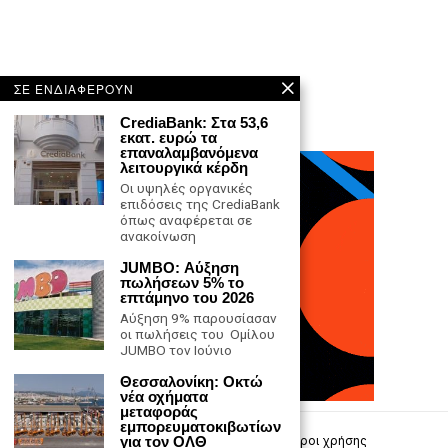
ΣΕ ΕΝΔΙΑΦΕΡΟΥΝ
CrediaBank: Στα 53,6
εκατ. ευρώ τα
επαναλαμβανόμενα
λειτουργικά κέρδη
Οι υψηλές οργανικές
επιδόσεις της CrediaBank
όπως αναφέρεται σε
ανακοίνωση
JUMBO: Αύξηση
πωλήσεων 5% το
επτάμηνο του 2026
Αύξηση 9% παρουσίασαν
οι πωλήσεις του Ομίλου
JUMBO τον Ιούνιο
Θεσσαλονίκη: Οκτώ
νέα οχήματα
μεταφοράς
εμπορευματοκιβωτίων
για τον ΟΛΘ
Επικοινωνία
Πολιτική Απορρήτου
Όροι χρήσης