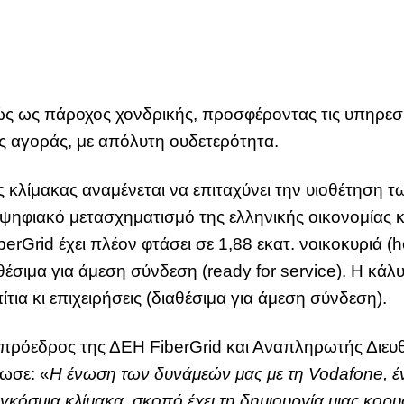
ιγώς ως πάροχος χονδρικής, προσφέροντας τις υπηρεσί
ς αγοράς, με απόλυτη ουδετερότητα.
ας κλίμακας αναμένεται να επιταχύνει την υιοθέτηση
ψηφιακό μετασχηματισμό της ελληνικής οικονομίας κ
erGrid έχει πλέον φτάσει σε 1,88 εκατ. νοικοκυριά 
θέσιμα για άμεση σύνδεση (ready for service). Η κά
ια κι επιχειρήσεις (διαθέσιμα για άμεση σύνδεση).
τιπρόεδρος της ΔΕΗ FiberGrid και Αναπληρωτής Δι
ωσε: «
Η ένωση των δυνάμεών μας με τη Vodafone, έ
γκόσμια κλίμακα, σκοπό έχει τη δημιουργία μιας κο