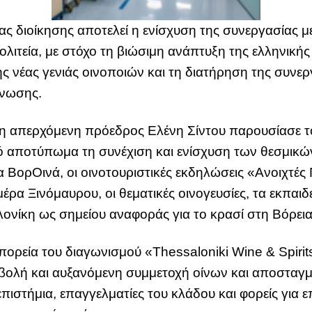
ας διοίκησης αποτελεί η ενίσχυση της συνεργασίας μ
ολιτεία, με στόχο τη βιώσιμη ανάπτυξη της ελληνική
ς νέας γενιάς οινοποιών και τη διατήρηση της συνερ
Ένωσης.
 η απερχόμενη πρόεδρος Ελένη Σίντου παρουσίασε 
κό αποτύπωμα τη συνέχιση και ενίσχυση των θεσμικ
α ΒορΟινά, οι οινοτουριστικές εκδηλώσεις «Ανοιχτέ
α Ξινόμαυρου, οι θεματικές οινογευσίες, τα εκπαιδευ
νίκη ως σημείου αναφοράς για το κρασί στη Βόρει
 πορεία του διαγωνισμού «Thessaloniki Wine & Spirit
βολή και αυξανόμενη συμμετοχή οίνων και αποσταγμ
ιστήμια, επαγγελματίες του κλάδου και φορείς για ε