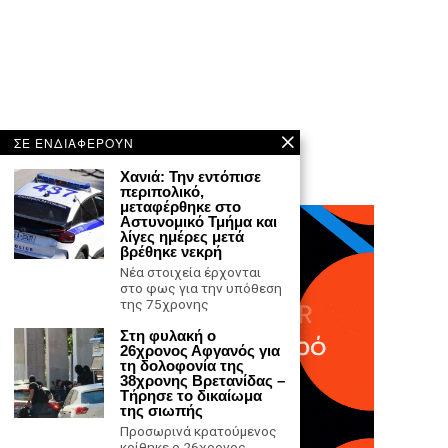
ΣΕ ΕΝΔΙΑΦΕΡΟΥΝ
Χανιά: Την εντόπισε
περιπολικό,
μεταφέρθηκε στο
Αστυνομικό Τμήμα και
λίγες ημέρες μετά
βρέθηκε νεκρή
Νέα στοιχεία έρχονται
στο φως για την υπόθεση
της 75χρονης
Στη φυλακή ο
26χρονος Αφγανός για
τη δολοφονία της
38χρονης Βρετανίδας –
Τήρησε το δικαίωμα
της σιωπής
Προσωρινά κρατούμενος
κρίθηκε ο 26χρονος