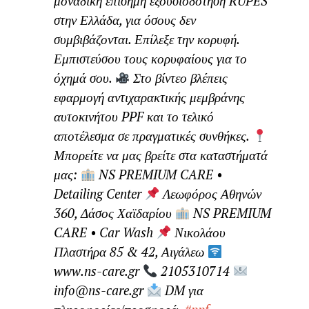
μοναδική επίσημη εξουσιοδότηση RUPES
στην Ελλάδα, για όσους δεν
συμβιβάζονται. Επίλεξε την κορυφή.
Εμπιστεύσου τους κορυφαίους για το
όχημά σου.
Στο βίντεο βλέπεις
εφαρμογή αντιχαρακτικής μεμβράνης
αυτοκινήτου PPF και το τελικό
αποτέλεσμα σε πραγματικές συνθήκες.
Μπορείτε να μας βρείτε στα καταστήματά
μας:
NS PREMIUM CARE •
Detailing Center
Λεωφόρος Αθηνών
360, Δάσος Χαϊδαρίου
NS PREMIUM
CARE • Car Wash
Νικολάου
Πλαστήρα 85 & 42, Αιγάλεω
www.ns-care.gr
2105310714
info@ns-care.gr
DM για