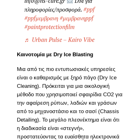
info@ns-care.gr
DM για
πληροφορίες/προσφορά.
#ppf
#ppfμεμβρανη
#μεμβρανηppf
#paintprotectionfilm
♬ Urban Pulse – Kairo Vibe
Καινοτομία με Dry Ice Blasting
Μια από τις πιο εντυπωσιακές υπηρεσίες
είναι ο καθαρισμός με ξηρό πάγο (Dry Ice
Cleaning). Πρόκειται για μια οικολογική
μέθοδο που χρησιμοποιεί σφαιρίδια CO2 για
την αφαίρεση ρύπων, λαδιών και γράσων
από το μηχανοστάσιο και το σασί (Chassis
Detailing). Το μεγάλο πλεονέκτημα είναι ότι
η διαδικασία είναι «στεγνή»,
προστατεύοντας τα ευαίσθητα ηλεκτρονικά