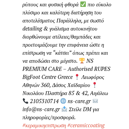
ρύπους και φυσική φθορά
πιο εύκολο
πλύσιμο και καλύτερη διατήρηση του
αποτελέσματος Παράλληλα, με σωστό
detailing & γυάλισμα αυτοκινήτου
διορθώνουμε ατέλειες/θαμπάδες και
προετοιμάζουμε την επιφάνεια ώστε η
επίστρωση να “κάτσει” όπως πρέπει και
να αποδώσει στο μέγιστο.
NS
PREMIUM CARE – Authorised RUPES
BigFoot Centre Greece
Λεωφόρος
Αθηνών 360, Δάσος Χαϊδαρίου
Νικολάου Πλαστήρα 85 & 42, Αιγάλεω
2105310714
ns-care.gr
info@ns-care.gr
Στείλε DM για
πληροφορίες/προσφορά.
#κεραμικηεπστρωση
#ceramiccoating