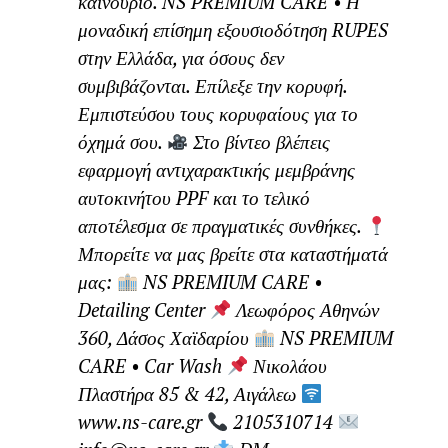
καινούριο. NS PREMIUM CARE • Η
μοναδική επίσημη εξουσιοδότηση RUPES
στην Ελλάδα, για όσους δεν
συμβιβάζονται. Επίλεξε την κορυφή.
Εμπιστεύσου τους κορυφαίους για το
όχημά σου.
Στο βίντεο βλέπεις
εφαρμογή αντιχαρακτικής μεμβράνης
αυτοκινήτου PPF και το τελικό
αποτέλεσμα σε πραγματικές συνθήκες.
Μπορείτε να μας βρείτε στα καταστήματά
μας:
NS PREMIUM CARE •
Detailing Center
Λεωφόρος Αθηνών
360, Δάσος Χαϊδαρίου
NS PREMIUM
CARE • Car Wash
Νικολάου
Πλαστήρα 85 & 42, Αιγάλεω
www.ns-care.gr
2105310714