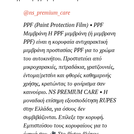
@ns_premium_care
PPF (Paint Protection Film) • PPF
Μεμβράνη Η PPF μεμβράνη (ή μεμβρανη
PPF) είναι η κορυφαία αντιχαρακτική
μεμβράνη προστασίας PPF για το χρώμα
του αυτοκινήτου. Προστατεύει από
μικροχαρακιές, πετραδάκια, γρατζουνιές,
έντομα/ρετσίνι και φθορές καθημερινής
χρήσης, κρατώντας το φινίρισμα σαν
καινούριο. NS PREMIUM CARE • Η
μοναδική επίσημη εξουσιοδότηση RUPES
στην Ελλάδα, για όσους δεν
συμβιβάζονται. Επίλεξε την κορυφή.
Εμπιστεύσου τους κορυφαίους για το
όχημά σου.
Στο βίντεο βλέπεις