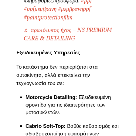
πληροφορίες/προσφορά.
#ppf
#ppfμεμβρανη
#μεμβρανηppf
#paintprotectionfilm
♬ πρωτότυπος ήχος – NS PREMIUM
CARE & DETAILING
Εξειδικευμένες Υπηρεσίες
Το κατάστημα δεν περιορίζεται στα
αυτοκίνητα, αλλά επεκτείνει την
τεχνογνωσία του σε:
Motorcycle Detailing:
Εξειδικευμένη
φροντίδα για τις ιδιαιτερότητες των
μοτοσυκλετών.
Cabrio Soft-Top:
Βαθύς καθαρισμός και
αδιαβροχοποίηση υφασμάτινων