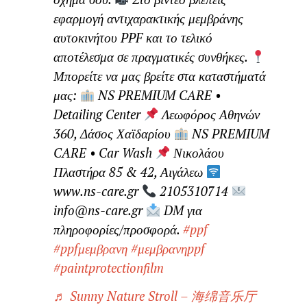
εφαρμογή αντιχαρακτικής μεμβράνης
αυτοκινήτου PPF και το τελικό
αποτέλεσμα σε πραγματικές συνθήκες.
Μπορείτε να μας βρείτε στα καταστήματά
μας:
NS PREMIUM CARE •
Detailing Center
Λεωφόρος Αθηνών
360, Δάσος Χαϊδαρίου
NS PREMIUM
CARE • Car Wash
Νικολάου
Πλαστήρα 85 & 42, Αιγάλεω
www.ns-care.gr
2105310714
info@ns-care.gr
DM για
πληροφορίες/προσφορά.
#ppf
#ppfμεμβρανη
#μεμβρανηppf
#paintprotectionfilm
♬ Sunny Nature Stroll – 海绵音乐厅