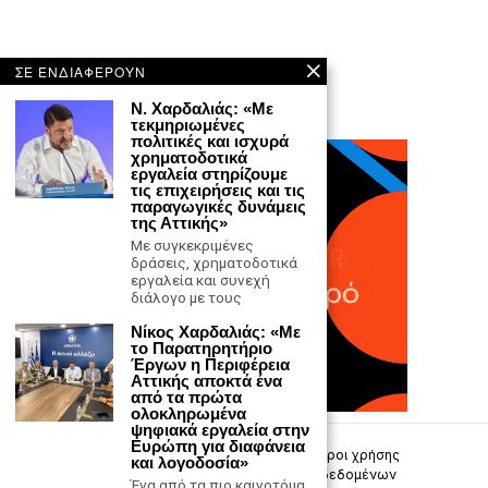
ΣΕ ΕΝΔΙΑΦΕΡΟΥΝ
N. Χαρδαλιάς: «Με
τεκμηριωμένες
πολιτικές και ισχυρά
χρηματοδοτικά
εργαλεία στηρίζουμε
τις επιχειρήσεις και τις
παραγωγικές δυνάμεις
της Αττικής»
Με συγκεκριμένες
δράσεις, χρηματοδοτικά
εργαλεία και συνεχή
διάλογο με τους
Νίκος Χαρδαλιάς: «Με
το Παρατηρητήριο
Έργων η Περιφέρεια
Αττικής αποκτά ένα
από τα πρώτα
ολοκληρωμένα
ψηφιακά εργαλεία στην
Ευρώπη για διαφάνεια
Επικοινωνία
Πολιτική Απορρήτου
Όροι χρήσης
και λογοδοσία»
Πολιτική προστασίας προσωπικών δεδομένων
Ένα από τα πιο καινοτόμα