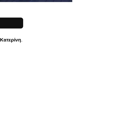
ν
Κατερίνη
.