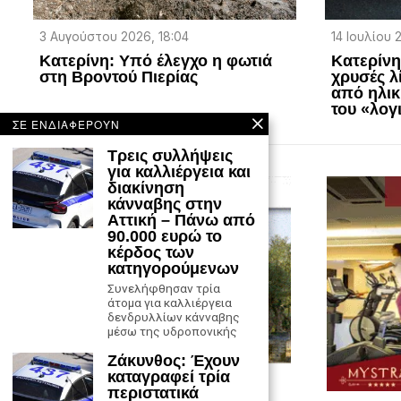
3 Αυγούστου 2026, 18:04
14 Ιουλίου 
Κατερίνη: Υπό έλεγχο η φωτιά
Κατερίν
στη Βροντού Πιερίας
χρυσές λ
από ηλικ
του «λογ
ΣΕ ΕΝΔΙΑΦΕΡΟΥΝ
Τρεις συλλήψεις
για καλλιέργεια και
διακίνηση
κάνναβης στην
Αττική – Πάνω από
90.000 ευρώ το
κέρδος των
κατηγορούμενων
Συνελήφθησαν τρία
άτομα για καλλιέργεια
δενδρυλλίων κάνναβης
μέσω της υδροπονικής
Ζάκυνθος: Έχουν
καταγραφεί τρία
περιστατικά