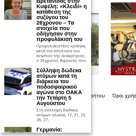
Βρετανίδας στην
Κυψέλη: «Κλειδί» η
κατάθεση της
συζύγου του
26χρονου – Τα
στοιχεία που
οδήγησαν στην
προφυλάκισή του
Προφυλακιστέος κρίθηκε,
μετά την απολογία του
ενώπιον της ανακρίτριας,
ο 26χρονος Αφγανός που
Σύλληψη δώδεκα
ατόμων κατά τη
διάρκεια του
ποδοσφαιρικού
αγώνα στο ΟΑΚΑ
Επικοινωνία
Πολιτική Απορρήτου
Όροι χρή
την Τετάρτη 5
Αυγούστου
Στη σύλληψη δώδεκα
ατόμων ηλικίας 17, 21, 23,
26, 27,
Γερμανία:
Συνελήφθη