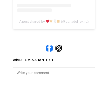
A post shared by
✌
(@panadol_extra)
ΑΦΉΣΤΕ ΜΙΑ ΑΠΆΝΤΗΣΗ