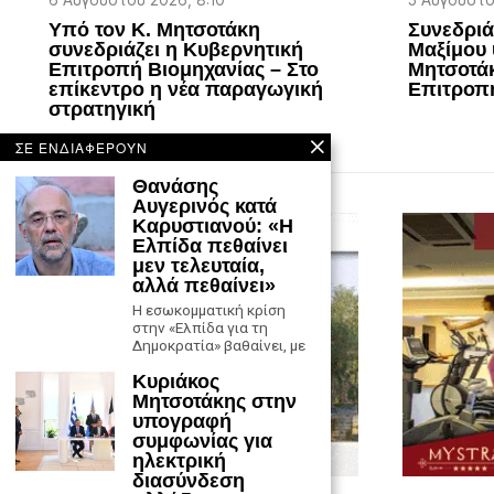
6 Αυγούστου 2026, 8:10
5 Αυγούστου
Υπό τον Κ. Μητσοτάκη
Συνεδριά
συνεδριάζει η Κυβερνητική
Μαξίμου 
Επιτροπή Βιομηχανίας – Στο
Μητσοτάκ
επίκεντρο η νέα παραγωγική
Επιτροπ
στρατηγική
ΣΕ ΕΝΔΙΑΦΕΡΟΥΝ
Θανάσης
Αυγερινός κατά
Καρυστιανού: «Η
Ελπίδα πεθαίνει
μεν τελευταία,
αλλά πεθαίνει»
Η εσωκομματική κρίση
στην «Ελπίδα για τη
Δημοκρατία» βαθαίνει, με
Κυριάκος
Μητσοτάκης στην
υπογραφή
συμφωνίας για
ηλεκτρική
διασύνδεση