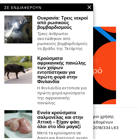
ΣΕ ΕΝΔΙΑΦΕΡΟΥΝ
Ουκρανία: Τρεις νεκροί
από ρωσικούς
βομβαρδισμούς
Τρεις άνθρωποι
σκοτώθηκαν από
ρωσικούς βομβαρδισμούς
το βράδυ της Τετάρτης
Κρούσματα
αφρικανικής πανώλης
των χοίρων
εντοπίστηκαν για
πρώτη φορά στην
Φινλανδία
Η Φινλανδία εντόπισε για
πρώτη φορά κρούσματα
της αφρικανικής
πανώλης
Εννέα κρούσματα
Επικοινωνία
Πολιτική Απορρήτου
Όροι χρήσης
σαλμονέλας και στην
Αττική – Είχαν φάει
Πολιτική προστασίας προσωπικών δεδομένων
όλοι στο ίδιο μαγαζί
Δήλωση συμμόρφωσης -σύσταση (ΕΕ) 2018/334 L63
Μετά τα κρούσματα σε
Λαμία και Καστοριά, εννέα